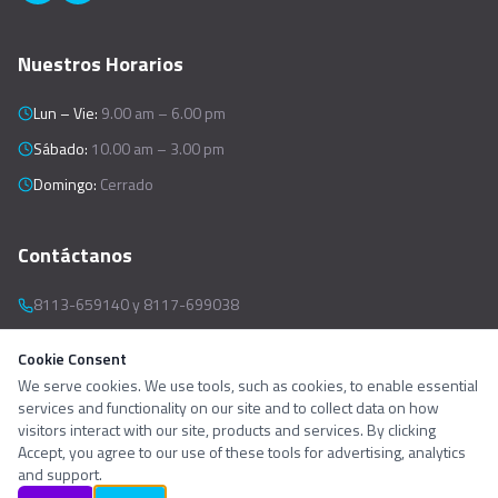
Nuestros Horarios
Lun – Vie
:
9.00 am – 6.00 pm
Sábado
:
10.00 am – 3.00 pm
Domingo
:
Cerrado
Contáctanos
8113-659140 y 8117-699038
Christus Muguerza SUR y Doctors Hospital EAST
Cookie Consent
We serve cookies. We use tools, such as cookies, to enable essential
Contactar ahora
services and functionality on our site and to collect data on how
visitors interact with our site, products and services. By clicking
Accept, you agree to our use of these tools for advertising, analytics
and support.